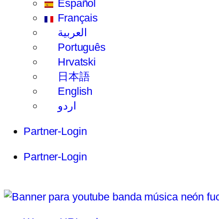
Español
Français
العربية
Português
Hrvatski
日本語
English
اردو
Partner-Login
Partner-Login