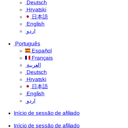
Deutsch
Hrvatski
日本語
English
اردو
Português
Español
Français
العربية
Deutsch
Hrvatski
日本語
English
اردو
Início de sessão de afiliado
Início de sessão de afiliado