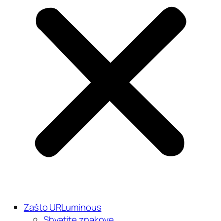
Zašto URLuminous
Shvatite znakove