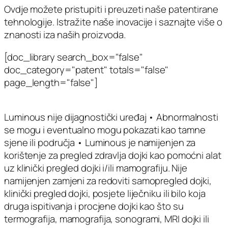
Ovdje možete pristupiti i preuzeti naše patentirane
tehnologije. Istražite naše inovacije i saznajte više o
znanosti iza naših proizvoda.
[doc_library search_box="false"
doc_category="patent" totals="false"
page_length="false"]
Luminous nije dijagnostički uređaj • Abnormalnosti
se mogu i eventualno mogu pokazati kao tamne
sjene ili područja • Luminous je namijenjen za
korištenje za pregled zdravlja dojki kao pomoćni alat
uz klinički pregled dojki i/ili mamografiju. Nije
namijenjen zamjeni za redoviti samopregled dojki,
klinički pregled dojki, posjete liječniku ili bilo koja
druga ispitivanja i procjene dojki kao što su
termografija, mamografija, sonogrami, MRI dojki ili