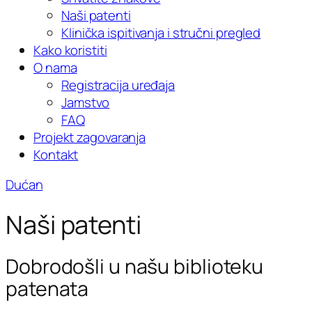
Naši patenti
Klinička ispitivanja i stručni pregled
Kako koristiti
O nama
Registracija uređaja
Jamstvo
FAQ
Projekt zagovaranja
Kontakt
Dućan
Naši patenti
Dobrodošli u našu biblioteku
patenata