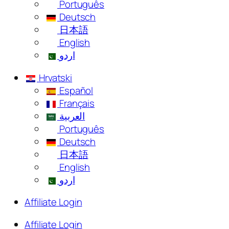
Português
Deutsch
日本語
English
اردو
Hrvatski
Español
Français
العربية
Português
Deutsch
日本語
English
اردو
Affiliate Login
Affiliate Login