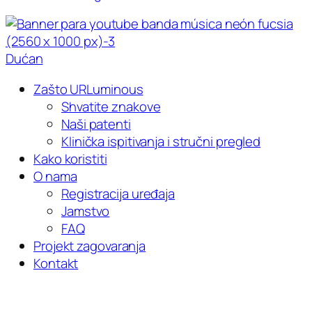
Dućan
Zašto URLuminous
Shvatite znakove
Naši patenti
Klinička ispitivanja i stručni pregled
Kako koristiti
O nama
Registracija uređaja
Jamstvo
FAQ
Projekt zagovaranja
Kontakt