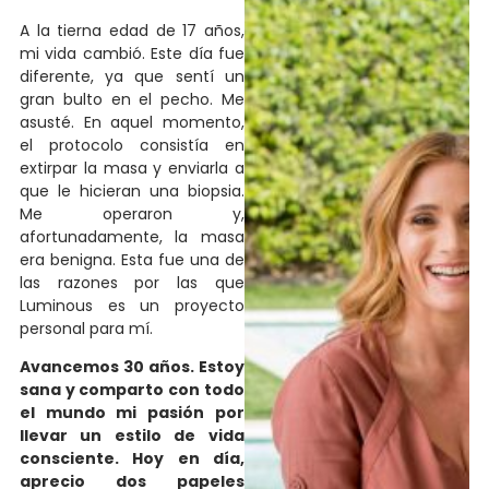
A la tierna edad de 17 años,
mi vida cambió. Este día fue
diferente, ya que sentí un
gran bulto en el pecho. Me
asusté. En aquel momento,
el protocolo consistía en
extirpar la masa y enviarla a
que le hicieran una biopsia.
Me operaron y,
afortunadamente, la masa
era benigna. Esta fue una de
las razones por las que
Luminous es un proyecto
personal para mí.
Avancemos 30 años. Estoy
sana y comparto con todo
el mundo mi pasión por
llevar un estilo de vida
consciente. Hoy en día,
aprecio dos papeles